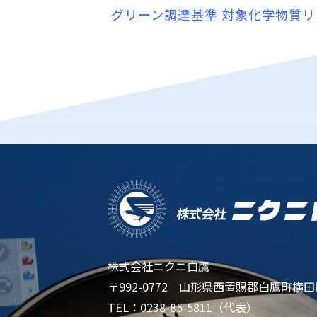
グリーン調達基準 対象化学物質リスト 
株式会社ニクニ白鷹
〒992-0772 山形県西置賜郡白鷹町横田尻
TEL：0238-85-5811（代表）